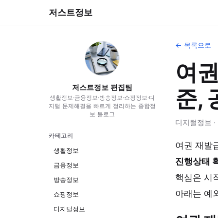
저스트정보
← 목록으로
여권
저스트정보 편집팀
준,
생활정보·금융정보·방송정보·쇼핑정보·디
지털 문제해결을 빠르게 정리하는 종합정
보 블로그
디지털정보 · 20
카테고리
여권 재발
생활정보
진행상태 
금융정보
핵심은 시작
방송정보
아래는 예외
쇼핑정보
디지털정보