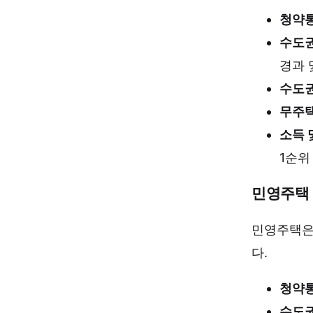
청약통
수도
경과 
수도권
무주
소득 
1순위
민영주택 
민영주택은
다.
청약통
수도