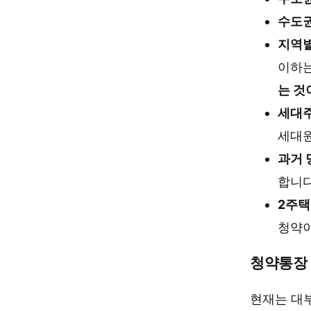
수도권
지역별
이하는
는 것
세대주
세대원
과거 
합니다
2주택
청약이
청약통장 
현재는 대