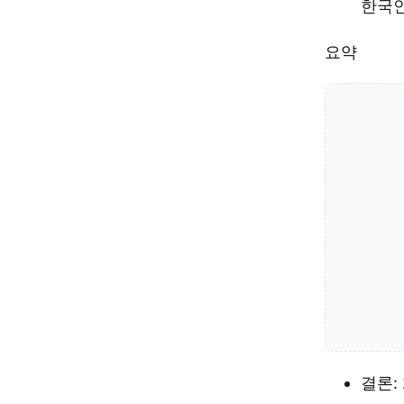
한국인
요약
결론: