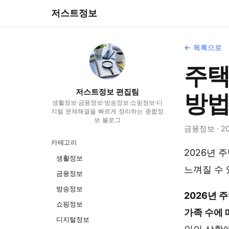
저스트정보
← 목록으로
주택
저스트정보 편집팀
방
생활정보·금융정보·방송정보·쇼핑정보·디
지털 문제해결을 빠르게 정리하는 종합정
보 블로그
금융정보 · 202
카테고리
2026년 
생활정보
느껴질 수 
금융정보
방송정보
2026년 
쇼핑정보
가족 수에 
디지털정보