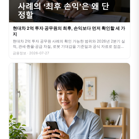
현대차 2억 투자 공무원의 최후, 손익보다 먼저 확인할 세 가
지
현대차 2억 투자 공무원 사례의 확인 가능한 범위와 2026년 2분기 실
적, 관세·환율·공급 차질, 로봇 기대감을 기준일과 공식 자료로 점검합
니
금융정보 · 2026-07-27