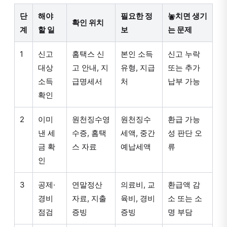
단
해야
필요한 정
놓치면 생기
확인 위치
계
할 일
보
는 문제
1
신고
홈택스 신
본인 소득
신고 누락
대상
고 안내, 지
유형, 지급
또는 추가
소득
급명세서
처
납부 가능
확인
2
이미
원천징수영
원천징수
환급 가능
낸 세
수증, 홈택
세액, 중간
성 판단 오
금 확
스 자료
예납세액
류
인
3
공제·
연말정산
의료비, 교
환급액 감
경비
자료, 지출
육비, 경비
소 또는 소
점검
증빙
증빙
명 부담