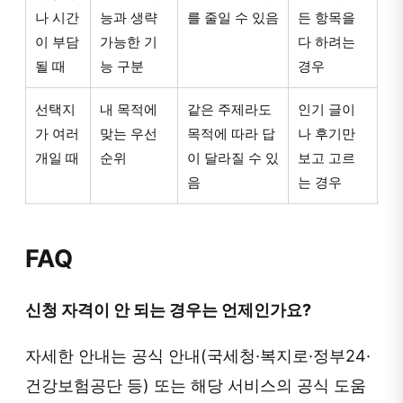
나 시간
능과 생략
를 줄일 수 있음
든 항목을
이 부담
가능한 기
다 하려는
될 때
능 구분
경우
선택지
내 목적에
같은 주제라도
인기 글이
가 여러
맞는 우선
목적에 따라 답
나 후기만
개일 때
순위
이 달라질 수 있
보고 고르
음
는 경우
FAQ
신청 자격이 안 되는 경우는 언제인가요?
자세한 안내는 공식 안내(국세청·복지로·정부24·
건강보험공단 등) 또는 해당 서비스의 공식 도움