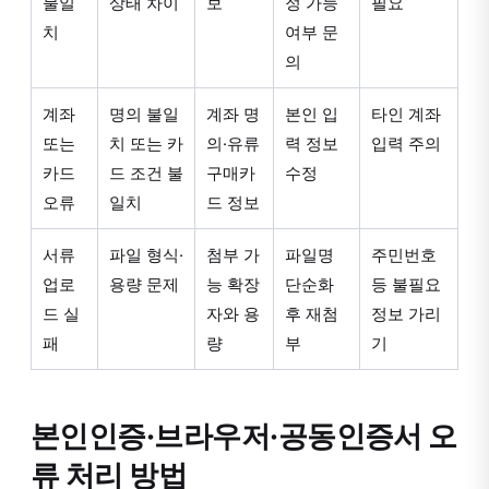
불일
상태 차이
보
정 가능
필요
치
여부 문
의
계좌
명의 불일
계좌 명
본인 입
타인 계좌
또는
치 또는 카
의·유류
력 정보
입력 주의
카드
드 조건 불
구매카
수정
오류
일치
드 정보
서류
파일 형식·
첨부 가
파일명
주민번호
업로
용량 문제
능 확장
단순화
등 불필요
드 실
자와 용
후 재첨
정보 가리
패
량
부
기
본인인증·브라우저·공동인증서 오
류 처리 방법