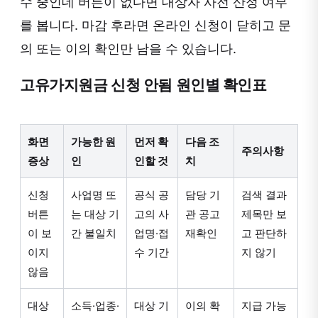
수 중인데 버튼이 없다면 대상자 사전 산정 여부
를 봅니다. 마감 후라면 온라인 신청이 닫히고 문
의 또는 이의 확인만 남을 수 있습니다.
고유가지원금 신청 안됨 원인별 확인표
화면
가능한 원
먼저 확
다음 조
주의사항
증상
인
인할 것
치
신청
사업명 또
공식 공
담당 기
검색 결과
버튼
는 대상 기
고의 사
관 공고
제목만 보
이 보
간 불일치
업명·접
재확인
고 판단하
이지
수 기간
지 않기
않음
대상
소득·업종·
대상 기
이의 확
지급 가능