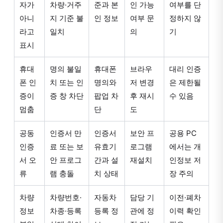
자가
차량·거주
준과 본
인 가능
여부를 단
아니
지 기준 불
인 정보
여부 문
정하지 않
라고
일치
의
기
표시
휴대
명의 불일
휴대폰
브라우
대리 인증
폰 인
치 또는 인
명의와
저 변경
은 제한될
증이
증 창 차단
팝업 차
후 재시
수 있음
멈춤
단
도
공동
인증서 만
인증서
보안 프
공용 PC
인증
료 또는 보
유효기
로그램
에서는 개
서 오
안 프로그
간과 설
재설치
인정보 저
류
램 충돌
치 상태
장 주의
차량
차량번호·
자동차
담당 기
이전·폐차
정보
차종·등록
등록 정
관에 정
이력 확인