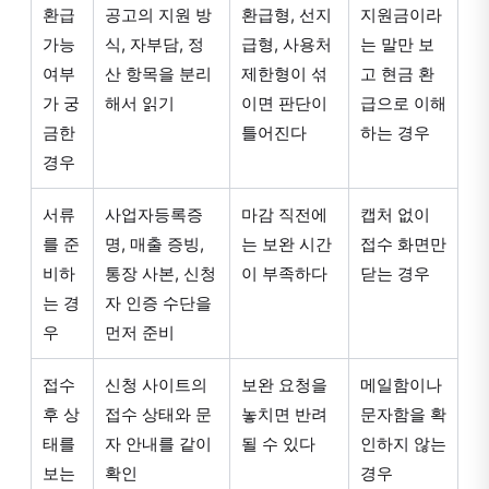
환급
공고의 지원 방
환급형, 선지
지원금이라
가능
식, 자부담, 정
급형, 사용처
는 말만 보
여부
산 항목을 분리
제한형이 섞
고 현금 환
가 궁
해서 읽기
이면 판단이
급으로 이해
금한
틀어진다
하는 경우
경우
서류
사업자등록증
마감 직전에
캡처 없이
를 준
명, 매출 증빙,
는 보완 시간
접수 화면만
비하
통장 사본, 신청
이 부족하다
닫는 경우
는 경
자 인증 수단을
우
먼저 준비
접수
신청 사이트의
보완 요청을
메일함이나
후 상
접수 상태와 문
놓치면 반려
문자함을 확
태를
자 안내를 같이
될 수 있다
인하지 않는
보는
확인
경우